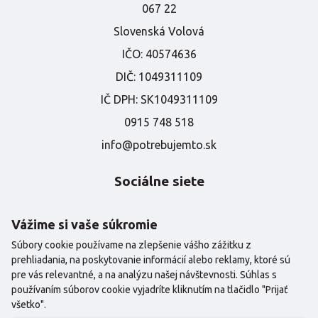
067 22
Slovenská Volová
IČO:
40574636
DIČ:
1049311109
IČ DPH:
SK1049311109
0915 748 518
info@potrebujemto.sk
Sociálne siete
Najnovšie informácie zľavy a akcie najdete aj na naších
sociálnych sieťach
Vážime si vaše súkromie
Súbory cookie používame na zlepšenie vášho zážitku z
prehliadania, na poskytovanie informácií alebo reklamy, ktoré sú
pre vás relevantné, a na analýzu našej návštevnosti. Súhlas s
používaním súborov cookie vyjadríte kliknutím na tlačidlo "Prijať
všetko".
©2024 Copyright |
Potrebujem to