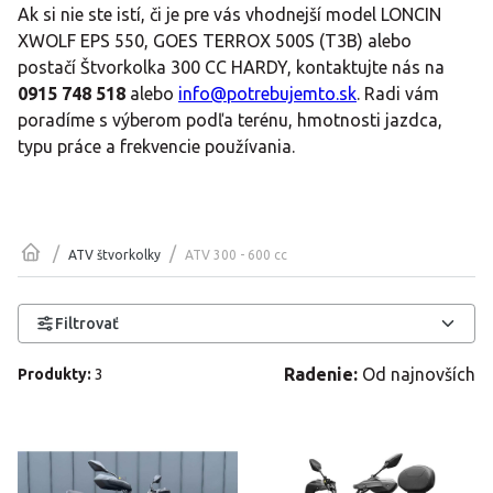
Ak si nie ste istí, či je pre vás vhodnejší model LONCIN
XWOLF EPS 550, GOES TERROX 500S (T3B) alebo
postačí Štvorkolka 300 CC HARDY, kontaktujte nás na
0915 748 518
alebo
info@potrebujemto.sk
. Radi vám
poradíme s výberom podľa terénu, hmotnosti jazdca,
typu práce a frekvencie používania.
/
/
ATV 300 - 600 cc
ATV štvorkolky
Filtrovať
Radenie:
Od najnovších
Produkty
:
3