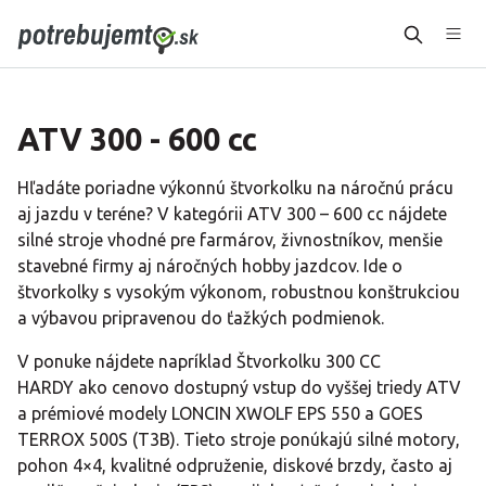
ATV 300 - 600 cc
Hľadáte poriadne výkonnú štvorkolku na náročnú prácu
aj jazdu v teréne? V kategórii ATV 300 – 600 cc nájdete
silné stroje vhodné pre farmárov, živnostníkov, menšie
stavebné firmy aj náročných hobby jazdcov. Ide o
štvorkolky s vysokým výkonom, robustnou konštrukciou
a výbavou pripravenou do ťažkých podmienok.​
V ponuke nájdete napríklad Štvorkolku 300 CC
HARDY ako cenovo dostupný vstup do vyššej triedy ATV
a prémiové modely LONCIN XWOLF EPS 550 a GOES
TERROX 500S (T3B). Tieto stroje ponúkajú silné motory,
pohon 4×4, kvalitné odpruženie, diskové brzdy, často aj