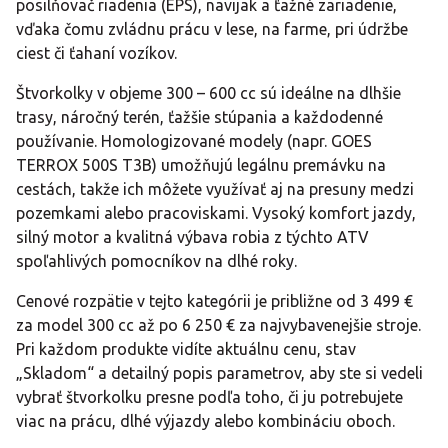
posilňovač riadenia (EPS), navijak a ťažné zariadenie,
vďaka čomu zvládnu prácu v lese, na farme, pri údržbe
ciest či ťahaní vozíkov.​
Štvorkolky v objeme 300 – 600 cc sú ideálne na dlhšie
trasy, náročný terén, ťažšie stúpania a každodenné
používanie. Homologizované modely (napr. GOES
TERROX 500S T3B) umožňujú legálnu premávku na
cestách, takže ich môžete využívať aj na presuny medzi
pozemkami alebo pracoviskami. Vysoký komfort jazdy,
silný motor a kvalitná výbava robia z týchto ATV
spoľahlivých pomocníkov na dlhé roky.​
Cenové rozpätie v tejto kategórii je približne od 3 499 €
za model 300 cc až po 6 250 € za najvybavenejšie stroje.
Pri každom produkte vidíte aktuálnu cenu, stav
„Skladom“ a detailný popis parametrov, aby ste si vedeli
vybrať štvorkolku presne podľa toho, či ju potrebujete
viac na prácu, dlhé výjazdy alebo kombináciu oboch.​