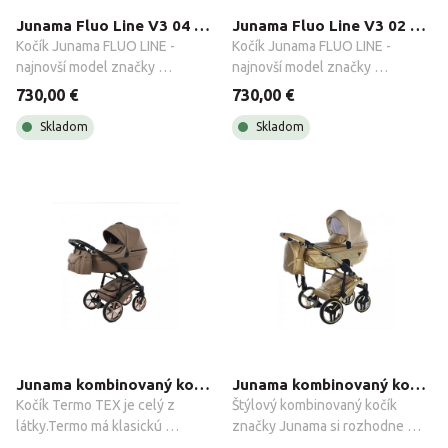
Junama Fluo Line V3 04 Black
Junama Fluo Line V3 02 Green
Kočík Junama FLUO LINE - 
Kočík Junama FLUO LINE - 
najnovší model značky 
najnovší model značky 
Junama.Fluo Line má klasickú 
Junama.Fluo Line má klasickú 
730,00 €
730,00 €
priestrannú vaničku a 
priestrannú vaničku a 
Skladom
Skladom
konštrukciu vybavenú pre jazdu 
konštrukciu vybavenú pre jazdu 
v akomkoľvek ročnom období - s 
v akomkoľvek ročnom období - s 
inovatívnym vetraním za 
inovatívnym vetraním za 
horúceho počasia, predĺženou 
horúceho počasia, predĺženou 
strieškou a dostatkom voľného 
strieškou a dostatkom voľného 
priestoru vo vaničke.Elegantná 
priestoru vo vaničke.Elegantná 
konštrukcia je vybavená 
konštrukcia je vybavená 
dodatočným nastaviteľným 
dodatočným nastaviteľným 
tlmičom, ktorý zaisťuje hladkosť 
tlmičom, ktorý zaisťuje hladkosť 
pri jazde.
pri jazde.
Junama kombinovaný kočík Termo Line TEX, 2-kombinácia
Junama kombinovaný kočík Dolce 2022, 2-kombinácia
Kočík Termo TEX je celý z 
Štýlový kombinovaný kočík 
látky.Termo má klasickú 
značky Junama si rozhodne 
priestrannú vaničku a 
obľúbite svojou praktickosťou, 