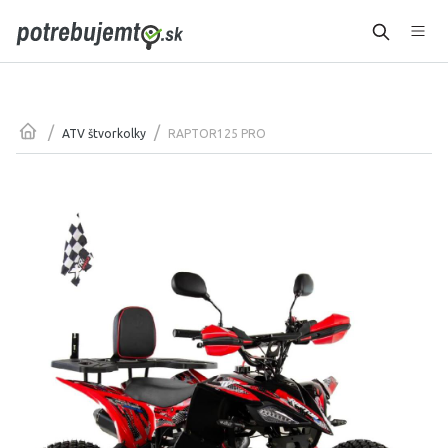
/
/
RAPTOR125 PRO
ATV štvorkolky