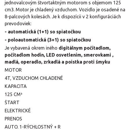
jednovalcovým štvortaktným motorom s objemom 125
cm3. Motor je chladený vzduchom. Vozidlo je osadené na
8-palcových kolesách. Je k dispozícii v 2 konfiguráciách
prevodoviek:
- automatická (1+1) so spiatočkou
- poloautomatická (3+1) so spiatočkou
Je vybavená okrem iného
digitálnym počítadlom,
počítadlom hodín, LED osvetlením, smerovkami ,
madlá, operadlo, zrkadlá a poistka proti šmyku
MOTOR
4T, VZDUCHOM CHLADENÉ
KAPACITA
125 CM³
ŠTART
ELEKTRICKÉ
PRENOS
AUTO. 1-RÝCHLOSTNÝ + R