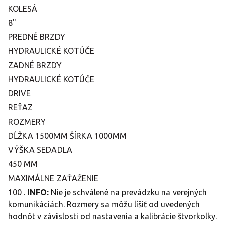
KOLESÁ
8"
PREDNÉ BRZDY
HYDRAULICKÉ KOTÚČE
ZADNÉ BRZDY
HYDRAULICKÉ KOTÚČE
DRIVE
REŤAZ
ROZMERY
DĹŽKA 1500MM ŠÍRKA 1000MM
VÝŠKA SEDADLA
450 MM
MAXIMÁLNE ZAŤAŽENIE
100 .
INFO:
Nie je schválené na prevádzku na verejných
komunikáciách. Rozmery sa môžu líšiť od uvedených
hodnôt v závislosti od nastavenia a kalibrácie štvorkolky.