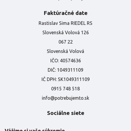
Faktúračné date
Rastislav Sima RIEDEL RS
Slovenská Volová 126
067 22
Slovenská Volová
IČO:
40574636
DIČ:
1049311109
IČ DPH:
SK1049311109
0915 748 518
info@potrebujemto.sk
Sociálne siete
Najnovšie informácie zľavy a akcie najdete aj na naších
sociálnych sieťach
Vážime si vaše súkromie