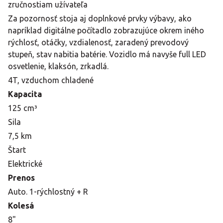
zručnostiam užívateľa
Za pozornosť stoja aj doplnkové prvky výbavy, ako
napríklad digitálne počítadlo zobrazujúce okrem iného
rýchlosť, otáčky, vzdialenosť, zaradený prevodový
stupeň, stav nabitia batérie. Vozidlo má navyše full LED
osvetlenie, klaksón, zrkadlá.
4T, vzduchom chladené
Kapacita
125 cm³
Sila
7,5 km
Štart
Elektrické
Prenos
Auto. 1-rýchlostný + R
Kolesá
8"