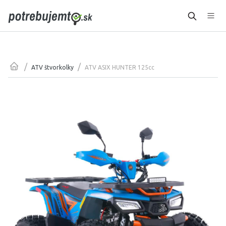
/
/
ATV ASIX HUNTER 125cc
ATV štvorkolky