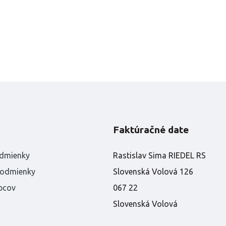
Faktúračné date
dmienky
Rastislav Sima RIEDEL RS
podmienky
Slovenská Volová 126
bcov
067 22
Slovenská Volová
átky
IČO:
40574636